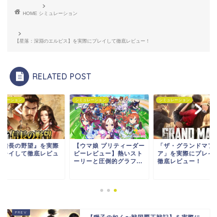
HOME
シミュレーション
【星落：深淵のエルピス】を実際にプレイして徹底レビュー！
RELATED POST
ュレーション
シミュレーション
シミュレーション
新信長の野望』を実際
【ウマ娘 プリティーダー
「ザ・グランドマフ
プレイして徹底レビュ
ビーレビュー】熱いスト
ア」を実際にプレイ
！
ーリーと圧倒的グラフ...
徹底レビュー！