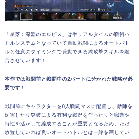
「星落：深淵のエルピス」は半リアルタイムの戦術バ
トルシステムとなっていて自動戦闘によるオートバト
ルと任意のタイミングで発動できる総攻撃スキルを融
合させています！
本作では戦闘前と戦闘中の2パートに分かれた戦略が必
要です！
戦闘前にキャラクターを8人戦闘マスに配置し、敵陣を
妨害したり突破による有利な戦況を作ったりと職業や
特性を活かして編成することが重要となるため、ただ
放置していれば良いオートバトルとは一線を画してい