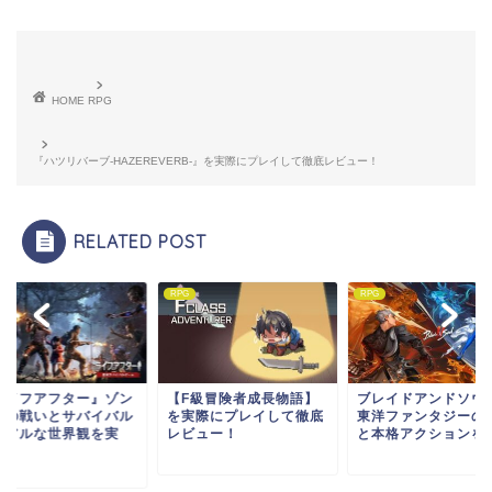
HOME
RPG
『ハツリバーブ-HAZEREVERB-』を実際にプレイして徹底レビュー！
RELATED POST
RPG
RPG
ライフアフター』ゾン
【F級冒険者成長物語】
ブレイドアンドソウ
との戦いとサバイバル
を実際にプレイして徹底
東洋ファンタジーの
リアルな世界観を実
レビュー！
と本格アクションを徹.
.