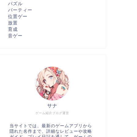
パズル
パーティー
位置ゲー
放置
育成
音ゲー
サナ
ゲーム紹介ブログ運営
当サイトでは、最新のゲームアプリから
隠れた名作まで、詳細なレビューや攻略
ガイド、プレイ日記を通して、ゲームの