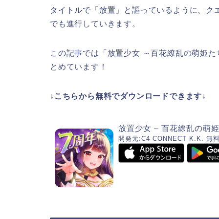
タイトルで「放置」と謳っているように、ク
でも進行していきます。
この記事では「放置少女 ～百花繚乱の萌姫
とめています！
↓こちらから無料でダウンロードできます↓
放置少女 – 百花繚乱の萌
開発元:
C4 CONNECT K.K.
無