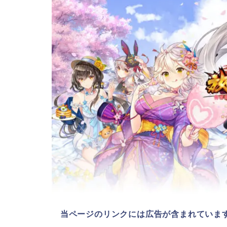
当ページのリンクには広告が含まれていま