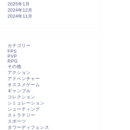
2025年1月
2024年12月
2024年11月
カテゴリー
FPS
PVP
RPG
その他
アクション
アドベンチャー
オススメゲーム
ギャンブル
コレクション
シミュレーション
シューティング
ストラテジー
スポーツ
タワーディフェンス