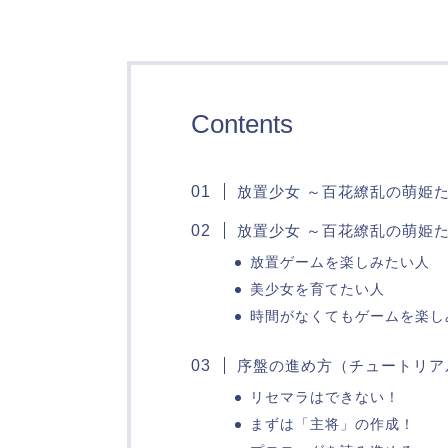
Contents
放置少女 ～百花繚乱の萌姫
放置少女 ～百花繚乱の萌姫
放置ゲームを楽しみたい人
美少女を育てたい人
時間がなくてもゲームを楽し
序盤の進め方（チュートリア
リセマラはできない！
まずは「主将」の作成！