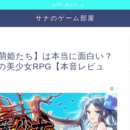
お問い合わせ
サナのゲーム部屋
の萌姫たち】は本当に面白い？
の美少女RPG【本音レビュ
/