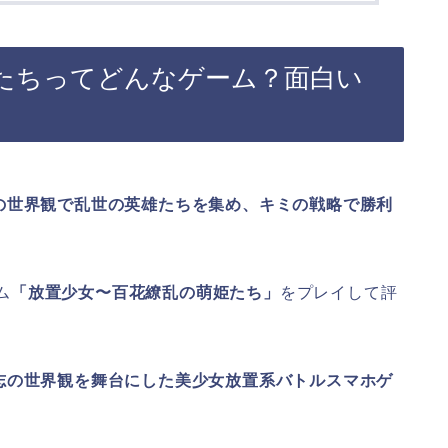
姫たちってどんなゲーム？面白い
の世界観で乱世の英雄たちを集め、キミの戦略で勝利
ム
「放置少女〜百花繚乱の萌姫たち」
をプレイして評
志の世界観を舞台にした美少女放置系バトルスマホゲ