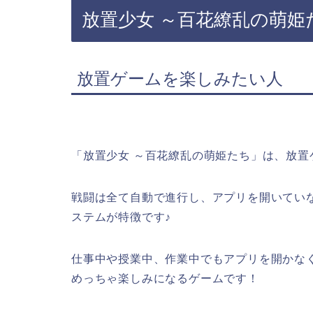
放置少女 ～百花繚乱の萌
放置ゲームを楽しみたい人
「放置少女 ～百花繚乱の萌姫たち」は、放
戦闘は全て自動で進行し、アプリを開いてい
ステムが特徴です♪
仕事中や授業中、作業中でもアプリを開かな
めっちゃ楽しみになるゲームです！