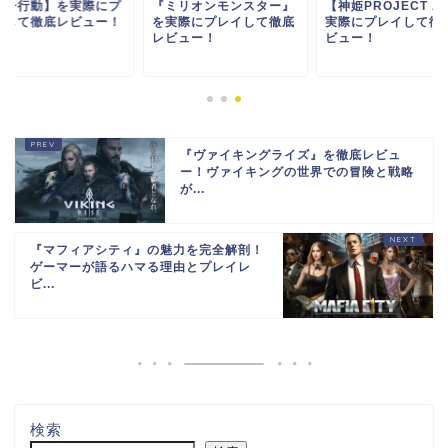
量子行動】を実際にプ
『ミリオンモンスター』
【神姫PROJECT A
イして徹底レビュー！
を実際にプレイして徹底
実際にプレイして徹
レビュー！
ビュー！
『ヴァイキングライズ』を徹底レビュ
ー！ヴァイキングの世界での冒険と戦略
が...
『マフィアシティ』の魅力を完全解剖！
ゲーマーが語るハマる理由とプレイレ
ビ...
検索